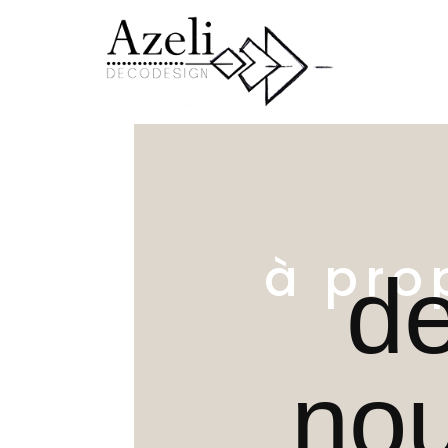
à pro
d
no