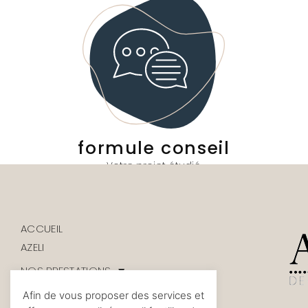
formule conseil
Votre projet étudié
ACCUEIL
AZELI
NOS PRESTATIONS
TÉMOIGNAGES
Afin de vous proposer des services et