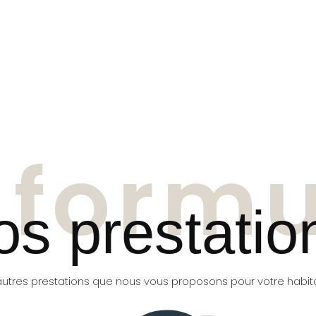
 form
os prestatio
utres prestations que nous vous proposons pour votre habit