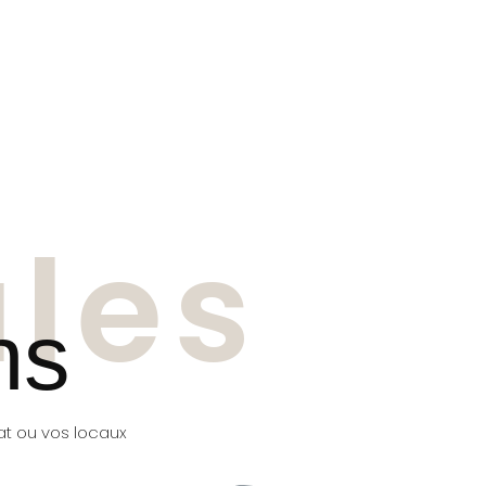
ules
ns
at ou vos locaux