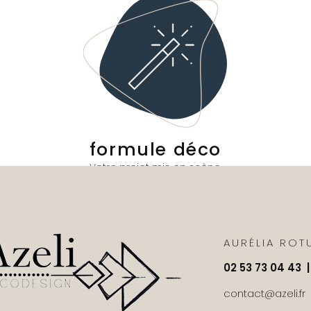
formule déco
Votre projet mis en scène
AURÉLIA ROT
02 53 73 04 43 |
contact@azeli.fr