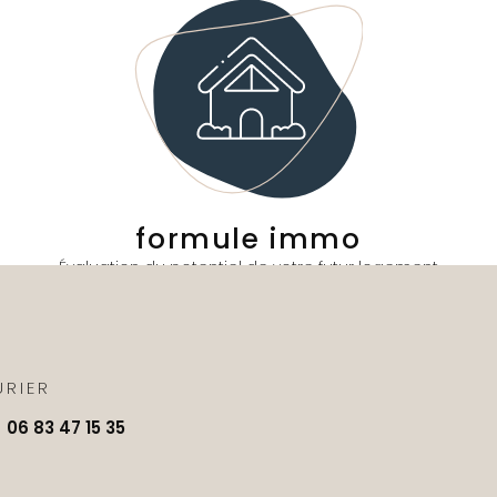
formule immo
Évaluation du potentiel de votre futur logement
URIER
 06 83 47 15 35