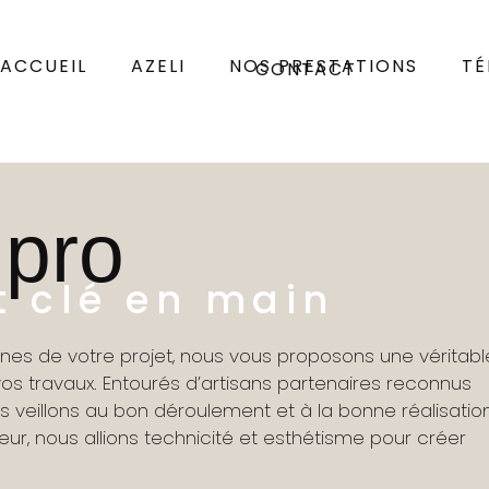
ACCUEIL
AZELI
NOS PRESTATIONS
T
CONTACT
 pro
t clé en main
gnes de votre projet, nous vous proposons une véritabl
os travaux. Entourés d’artisans partenaires reconnus
s veillons au bon déroulement et à la bonne réalisatio
ueur, nous allions technicité et esthétisme pour créer