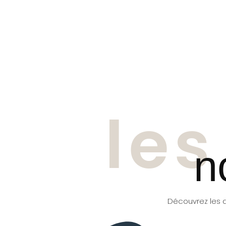
les
n
Découvrez les a